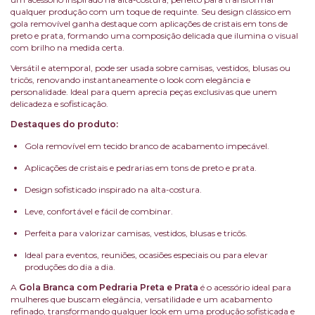
qualquer produção com um toque de requinte. Seu design clássico em
gola removível ganha destaque com aplicações de cristais em tons de
preto e prata, formando uma composição delicada que ilumina o visual
com brilho na medida certa.
Versátil e atemporal, pode ser usada sobre camisas, vestidos, blusas ou
tricôs, renovando instantaneamente o look com elegância e
personalidade. Ideal para quem aprecia peças exclusivas que unem
delicadeza e sofisticação.
Destaques do produto:
Gola removível em tecido branco de acabamento impecável.
Aplicações de cristais e pedrarias em tons de preto e prata.
Design sofisticado inspirado na alta-costura.
Leve, confortável e fácil de combinar.
Perfeita para valorizar camisas, vestidos, blusas e tricôs.
Ideal para eventos, reuniões, ocasiões especiais ou para elevar
produções do dia a dia.
A
Gola Branca com Pedraria Preta e Prata
é o acessório ideal para
mulheres que buscam elegância, versatilidade e um acabamento
refinado, transformando qualquer look em uma produção sofisticada e