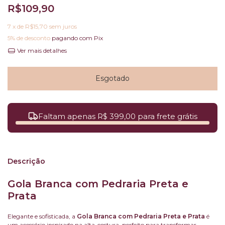
R$109,90
7
x de
R$15,70
sem juros
5% de desconto
pagando com Pix
Ver mais detalhes
Faltam apenas R$ 399,00 para frete grátis
Descrição
Gola Branca com Pedraria Preta e
Prata
Elegante e sofisticada, a
Gola Branca com Pedraria Preta e Prata
é
um acessório inspirado na alta-costura, perfeito para transformar