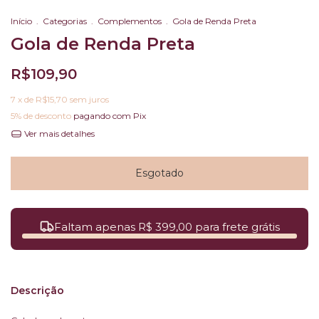
Início
.
Categorias
.
Complementos
.
Gola de Renda Preta
Gola de Renda Preta
R$109,90
7
x de
R$15,70
sem juros
5% de desconto
pagando com Pix
Ver mais detalhes
Faltam apenas R$ 399,00 para frete grátis
Descrição