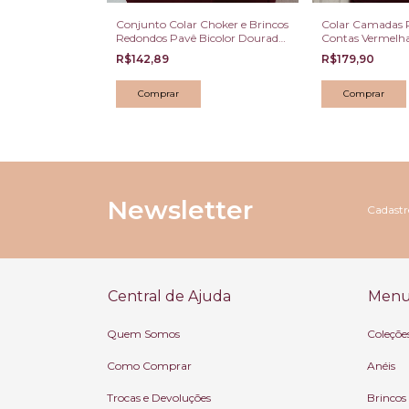
Conjunto Colar Choker e Brincos
Colar Camadas 
Redondos Pavê Bicolor Dourado
Contas Vermelh
e Ródio
R$142,89
R$179,90
Newsletter
Cadastre
Central de Ajuda
Menu 
Quem Somos
Coleçõe
Como Comprar
Anéis
Trocas e Devoluções
Brincos