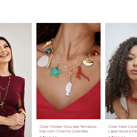
Colar Choker Dourado Temático
Colar Maxi Cora
Mar com Charms Coloridos
Lápis-lazúli e P
Dourado