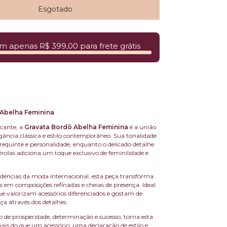
m apenas R$ 399,00 para frete grátis
 Abelha Feminina
rcante, a
Gravata Bordô Abelha Feminina
é a união
egância clássica e estilo contemporâneo. Sua tonalidade
requinte e personalidade, enquanto o delicado detalhe
rolas adiciona um toque exclusivo de feminilidade e
ndências da moda internacional, esta peça transforma
s em composições refinadas e cheias de presença. Ideal
e valorizam acessórios diferenciados e gostam de
ça através dos detalhes.
o de prosperidade, determinação e sucesso, torna esta
is do que um acessório: uma declaração de estilo e