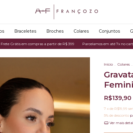
os
Braceletes
Broches
Colares
Conjuntos
G
is em compras a partir de R$ 399
Parcelamos em até 7x no cartão de créd
Início
.
Colares
.
Gravat
Femin
R$139,90
7
x de
R$19,99
se
5% de desconto
p
Ver mais deta