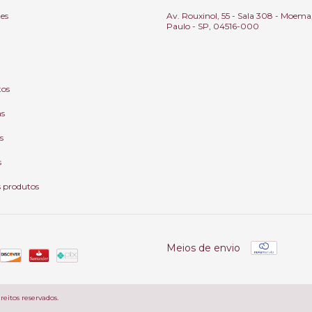
tes
Av. Rouxinol, 55 - Sala 308 - Moema
Paulo - SP, 04516-000
tos
as
s
s
s produtos
Meios de envio
reitos reservados.