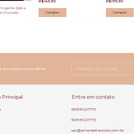
R$149,90
R$199,90
Pingente Zebra
as Dourado
-se e receba nossas ofertas.
Principal
Entre em contato
s
5511919027779
5511919027779
sac@amandafrancozo.com.br