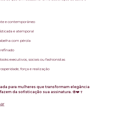
nte e contemporâneo
isticada e atemporal
 abelha com pérola
refinado
looks executivos, sociais ou fashionistas
osperidade, força e realização
ada para mulheres que transformam elegância
fazem da sofisticação sua assinatura.
🐝❤️🍷
ar