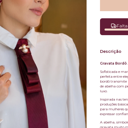
Falta
Descrição
Gravata Bordô
Sofisticada e ma
perfeita entre el
bordô transmite 
de abelha com pé
luxo.
Inspirada nas te
produções básica
para mulheres qu
expressar confian
A abelha, símbol
gravata muito ma