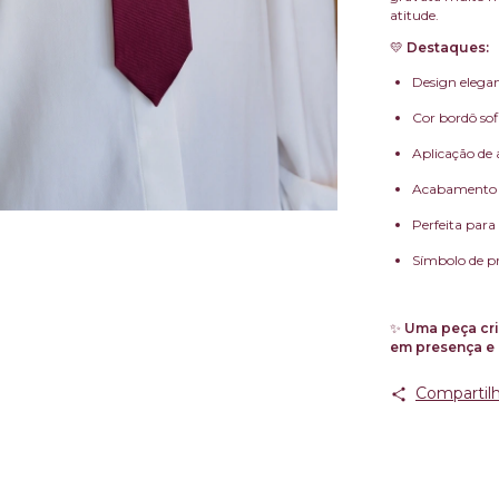
atitude.
💛
Destaques:
Design elega
Cor bordô sof
Aplicação de
Acabamento 
Perfeita para 
Símbolo de pr
✨
Uma peça cri
em presença e 
Compartilh