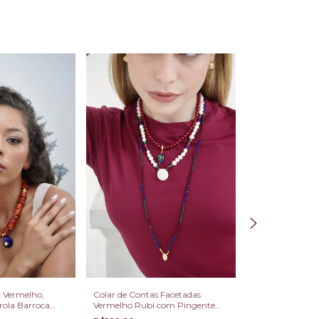
l Vermelho,
Colar de Contas Facetadas
Colar Gola Dup
érola Barroca
Vermelho Rubi com Pingente
R$164,89
Gota Azul e Zircônia Verde