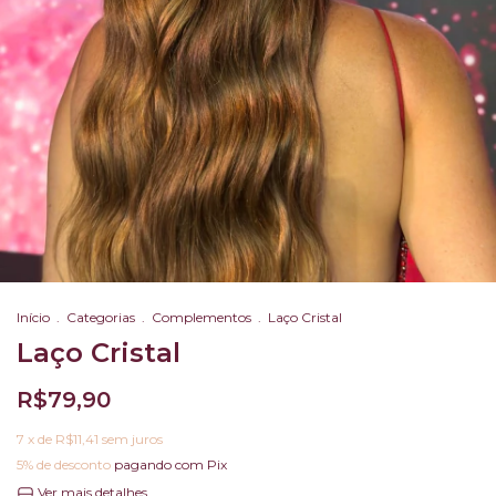
Início
.
Categorias
.
Complementos
.
Laço Cristal
Laço Cristal
R$79,90
7
x de
R$11,41
sem juros
5% de desconto
pagando com Pix
Ver mais detalhes