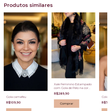
Produtos similares
Xale Feminino Estampado
com Gola de Pelo na cor
preta
R$289,90
Gola camafeu
Colar
R$109,90
R$79