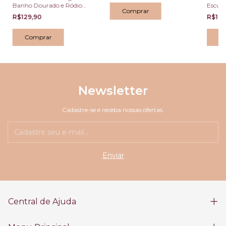
Banho Dourado e Ródio
Esculp
Branco
Orgân
R$129,90
R$129
Newsletter
Cadastre-se e receba nossas ofertas.
Central de Ajuda