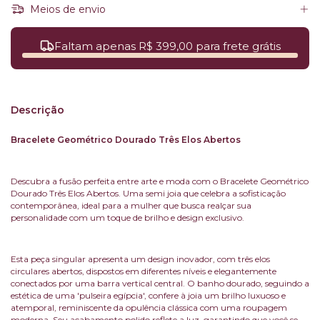
Meios de envio
Faltam apenas R$ 399,00 para frete grátis
Descrição
Bracelete Geométrico Dourado Três Elos Abertos
Descubra a fusão perfeita entre arte e moda com o Bracelete Geométrico
Dourado Três Elos Abertos. Uma semi joia que celebra a sofisticação
contemporânea, ideal para a mulher que busca realçar sua
personalidade com um toque de brilho e design exclusivo.
Esta peça singular apresenta um design inovador, com três elos
circulares abertos, dispostos em diferentes níveis e elegantemente
conectados por uma barra vertical central. O banho dourado, seguindo a
estética de uma 'pulseira egípcia', confere à joia um brilho luxuoso e
atemporal, reminiscente da opulência clássica com uma roupagem
moderna. Seu acabamento polido reflete a luz, garantindo que você se