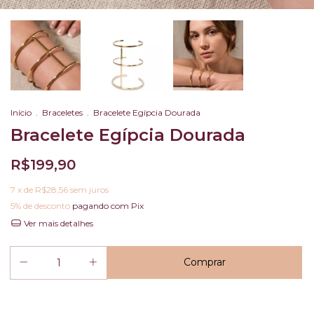
Início
.
Braceletes
.
Bracelete Egípcia Dourada
Bracelete Egípcia Dourada
R$199,90
7
x de
R$28,56
sem juros
5% de desconto
pagando com Pix
Ver mais detalhes