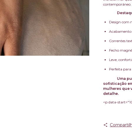
contemporâneo.
Destaq
Design com mú
Acabamento d
Correntes tex
Fecho magnéti
Leve, confortá
Perfeita para
Uma pul
sofisticação e
mulheres que v
detalhe.
<p data-start="1
Compartilh