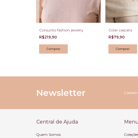
 Brincos Gota
Conjunto fashion jewelry
Colar cascata
hampagne
R$219,90
R$79,90
Newsletter
Cadastre
Central de Ajuda
Menu 
Quem Somos
Coleçõe