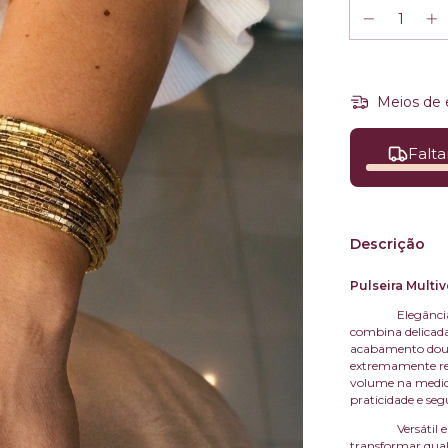
Meios de 
Falta
Descrição
Pulseira Multi
Elegânci
combina delicada
acabamento dour
extremamente ref
volume na medid
praticidade e se
Versátil 
transformar qua