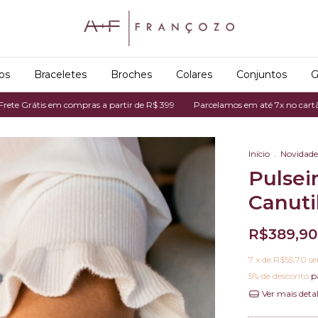
os
Braceletes
Broches
Colares
Conjuntos
G
s em compras a partir de R$ 399
Parcelamos em até 7x no cartão de crédi
Início
.
Novidade
Pulsei
Canuti
R$389,90
7
x de
R$55,70
se
5% de desconto
p
Ver mais deta