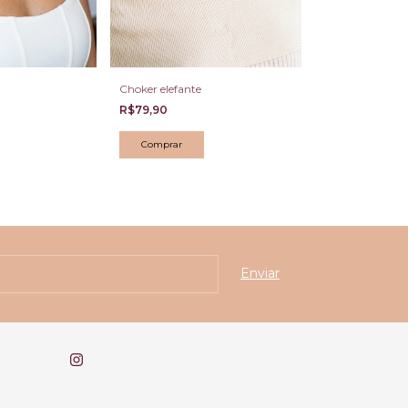
Choker elefante
Colar Multi vol
R$79,90
R$179,90