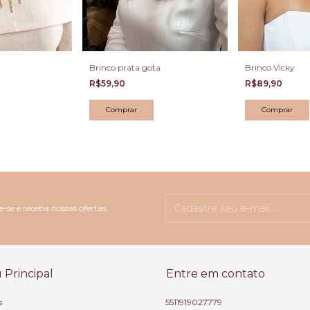
Brinco prata gota
Brinco Vicky
R$59,90
R$89,90
-se e receba nossas ofertas.
Principal
Entre em contato
s
5511919027779