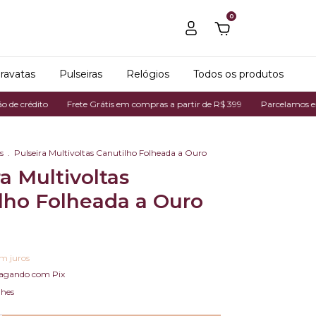
0
ravatas
Pulseiras
Relógios
Todos os produtos
to
Frete Grátis em compras a partir de R$ 399
Parcelamos em até 7x no
s
.
Pulseira Multivoltas Canutilho Folheada a Ouro
ra Multivoltas
lho Folheada a Ouro
m juros
agando com Pix
lhes