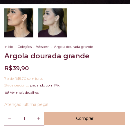
Início
.
Coleções
.
Western
.
Argola dourada grande
Argola dourada grande
R$39,90
7
x de
R$5,70
sem juros
5% de desconto
pagando com Pix
Ver mais detalhes
Atenção, última peça!