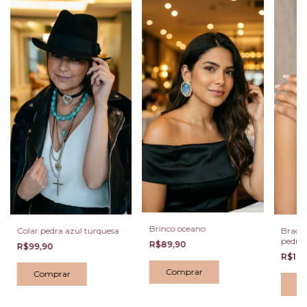
Brinco oceano
Colar pedra azul turquesa
Bracel
pedra 
R$89,90
R$99,90
R$129