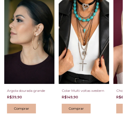
Argola dourada grande
Colar Multi voltas western
Choker
R$39,90
R$149,90
R$89