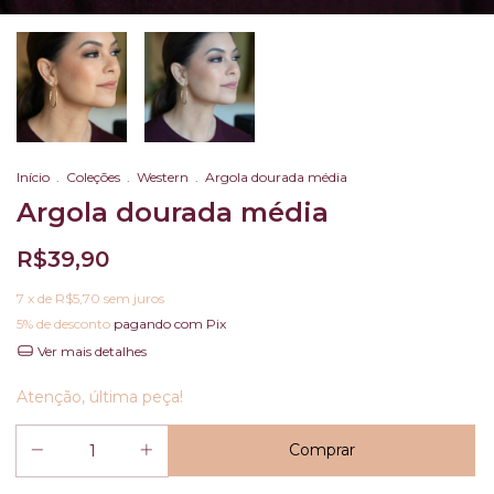
Início
.
Coleções
.
Western
.
Argola dourada média
Argola dourada média
R$39,90
7
x de
R$5,70
sem juros
5% de desconto
pagando com Pix
Ver mais detalhes
Atenção, última peça!