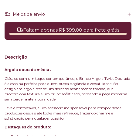
Meios de envio
Faltam apenas R$ 399,00 para frete grátis
Descrição
Argola dourada média .
Clássico com um toque contemporâneo, o Brinco Argola Twist Dourada
é a escolha perfeita para quem busca elegância e versatilidade. Seu
design em argola recebe um delicado acabamento torcido, que
proporciona textura e um brilho sofisticado, tornando a peça moderna
sem perder a atemporalidade.
Leve e confortável, é um acessório indispensável para compor desde
produções casuais até looks mais refinados, trazendo charme e
sofisticação para qualquer ocasião.
Destaques do produto: