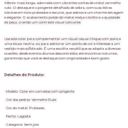
inferior mais longa, adornada com vibrantes contas de cristal vermelho
rubi. O destaque é o pingente detalhado de zebra, com suas listras
icônicas em tons prateados e escuros, que adiciona um charme selvagem
e elegante. O acabamento polido do metal realça o brilho e a qualidade
da peça, criando um contraste visual cativante.
Use este colar para complementar um visual casual-chique com jeans e
uma blusa neutra, ou para adicionar um ponto de cor e interesse a um
vestido mais sofisticado. É uma escolha versátil que se adapta a diversas
ocasiões, desde eventos diurnos descontraídos até encontros noturnos,
garantindo que você se destaque com originalidade e bom gosto.
Detalhes do Produto:
. Modelo: Colar em camadas com pingente
. Cor das pedras: Vermelho Rubí
. Cor do metal: Prateado
. Fecho: Lagosta
. Categoria: Semi joia