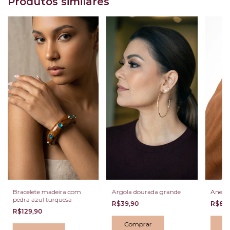
Produtos similares
Bracelete madeira com
Argola dourada grande
Anel o
pedra azul turquesa
R$39,90
R$89
R$129,90
C