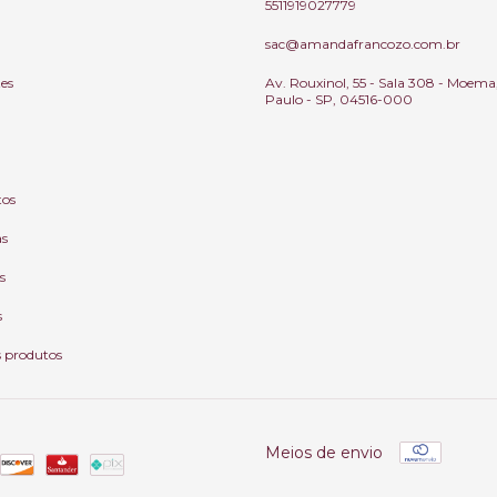
5511919027779
sac@amandafrancozo.com.br
tes
Av. Rouxinol, 55 - Sala 308 - Moema
Paulo - SP, 04516-000
tos
as
s
s
s produtos
Meios de envio