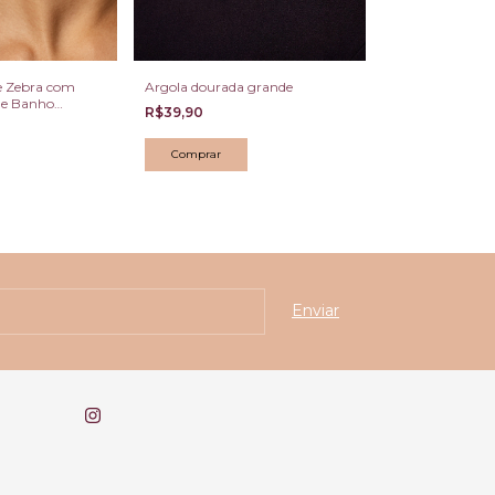
e Zebra com
Argola dourada grande
Choker solar
 e Banho
R$39,90
R$89,90