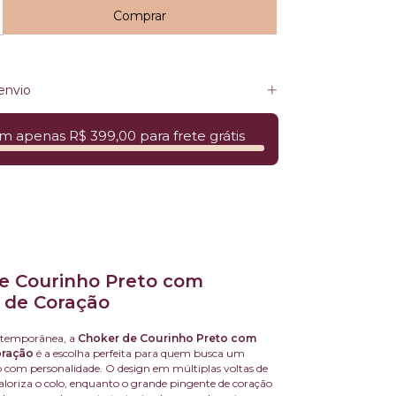
envio
m apenas R$ 399,00 para frete grátis
e Courinho Preto com
 de Coração
ntemporânea, a
Choker de Courinho Preto com
oração
é a escolha perfeita para quem busca um
do com personalidade. O design em múltiplas voltas de
aloriza o colo, enquanto o grande pingente de coração