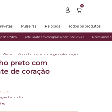
0
ravatas
Pulseiras
Relógios
Todos os produtos
Frete Grátis em compras a partir de R$ 399
Parcelamos em até 7x no c
.
Western
.
Courinho preto com pingente de coração
ho preto com
te de coração
 juros
agando com Pix
lhes