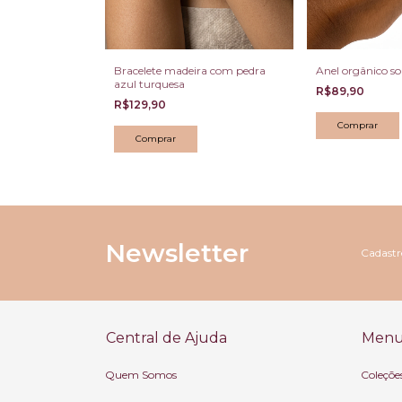
ingente Zebra
Bracelete madeira com pedra
Anel orgânico s
as Dourado
azul turquesa
R$89,90
R$129,90
Comprar
Newsletter
Cadastre
Central de Ajuda
Menu 
Quem Somos
Coleçõe