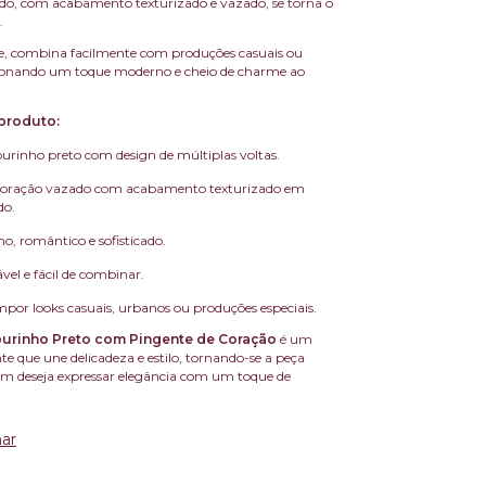
do, com acabamento texturizado e vazado, se torna o
.
nte, combina facilmente com produções casuais ou
icionando um toque moderno e cheio de charme ao
produto:
rinho preto com design de múltiplas voltas.
coração vazado com acabamento texturizado em
do.
o, romântico e sofisticado.
vel e fácil de combinar.
mpor looks casuais, urbanos ou produções especiais.
urinho Preto com Pingente de Coração
é um
e que une delicadeza e estilo, tornando-se a peça
em deseja expressar elegância com um toque de
ar