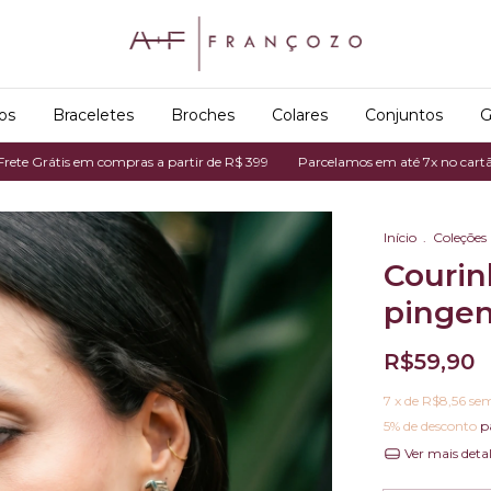
os
Braceletes
Broches
Colares
Conjuntos
G
em compras a partir de R$ 399
Parcelamos em até 7x no cartão de crédito
Início
.
Coleções
Courin
pingen
R$59,90
7
x de
R$8,56
sem
5% de desconto
p
Ver mais deta