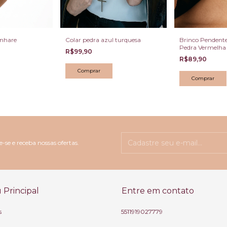
onhare
Colar pedra azul turquesa
Brinco Pendent
Pedra Vermelha
R$99,90
Dourado Escuro
R$89,90
-se e receba nossas ofertas.
Principal
Entre em contato
s
5511919027779