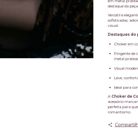
em metal pratea
destaque da peça
Versátil e elega
sofisticadas, ad
visual.
Destaques do 
Choker em cou
Pingente de 
metal pratea
Visual modern
Leve, confortá
Ideal para co
A
Choker de Co
acessório marcant
perfeita para qu
romantismo.
Compartilh