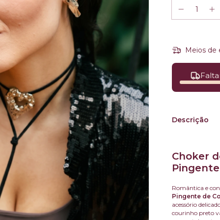
Meios de 
Falta
Descrição
Choker d
Pingente
Romântica e co
Pingente de C
acessório delica
courinho preto v