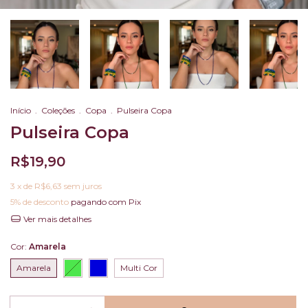
Início
.
Coleções
.
Copa
.
Pulseira Copa
Pulseira Copa
R$19,90
3
x de
R$6,63
sem juros
5% de desconto
pagando com Pix
Ver mais detalhes
Cor:
Amarela
Amarela
Multi Cor