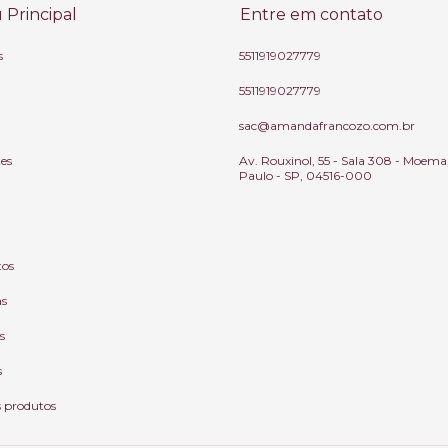
Principal
Entre em contato
s
5511919027779
5511919027779
sac@amandafrancozo.com.br
tes
Av. Rouxinol, 55 - Sala 308 - Moema
Paulo - SP, 04516-000
tos
as
s
s
s produtos