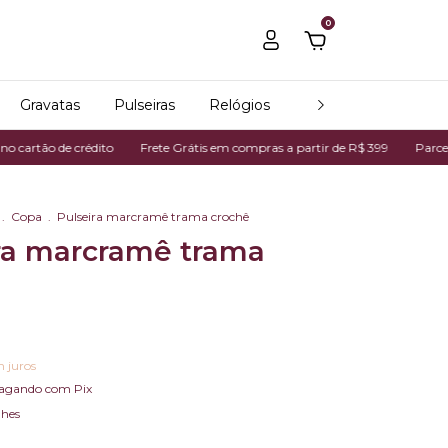
0
Gravatas
Pulseiras
Relógios
Todos os produtos
de crédito
Frete Grátis em compras a partir de R$ 399
Parcelamos em a
.
Copa
.
Pulseira marcramê trama crochê
ra marcramê trama
 juros
agando com Pix
lhes