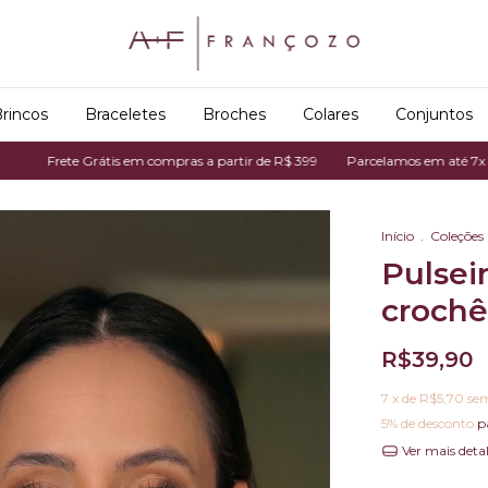
rincos
Braceletes
Broches
Colares
Conjuntos
ete Grátis em compras a partir de R$ 399
Parcelamos em até 7x no cartão 
Início
.
Coleções
Pulsei
crochê
R$39,90
7
x de
R$5,70
sem
5% de desconto
p
Ver mais deta