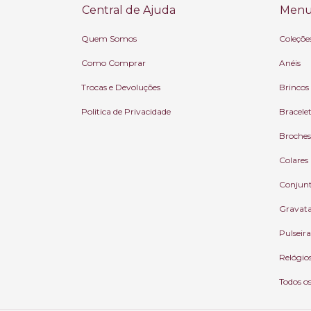
Central de Ajuda
Menu 
Quem Somos
Coleçõe
Como Comprar
Anéis
Trocas e Devoluções
Brincos
Politica de Privacidade
Bracele
Broches
Colares
Conjun
Gravat
Pulseira
Relógio
Todos o