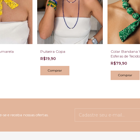
Amarela
Pulseira Copa
Colar Bandana 
Esferas de Teci
R$19,90
Dourada
R$79,90
Comprar
-se e receba nossas ofertas.