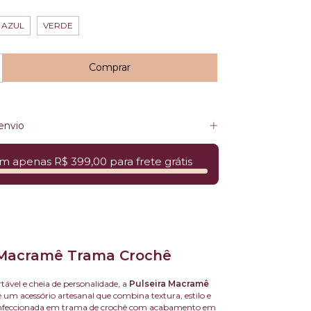
O
AZUL
VERDE
envio
m apenas R$ 399,00 para frete grátis
 Macramê Trama Crochê
tável e cheia de personalidade, a
Pulseira Macramê
 um acessório artesanal que combina textura, estilo e
Confeccionada em trama de crochê com acabamento em