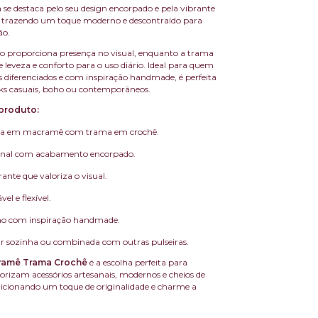
se destaca pelo seu design encorpado e pela vibrante
, trazendo um toque moderno e descontraído para
ão.
o proporciona presença no visual, enquanto a trama
 leveza e conforto para o uso diário. Ideal para quem
s diferenciados e com inspiração handmade, é perfeita
ks casuais, boho ou contemporâneos.
produto:
da em macramê com trama em crochê.
anal com acabamento encorpado.
rante que valoriza o visual.
el e flexível.
no com inspiração handmade.
ar sozinha ou combinada com outras pulseiras.
cramê Trama Crochê
é a escolha perfeita para
orizam acessórios artesanais, modernos e cheios de
dicionando um toque de originalidade e charme a