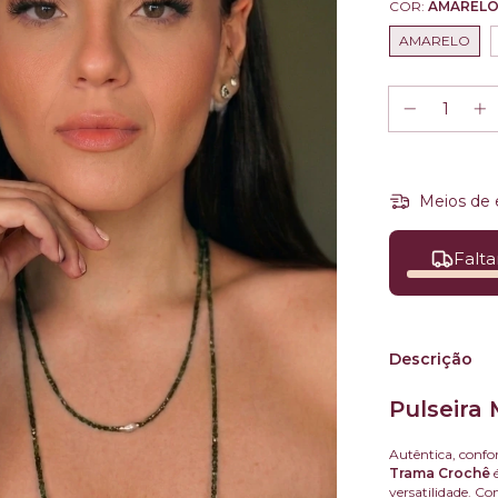
COR:
AMAREL
AMARELO
Meios de 
Falta
Descrição
Pulseira
Autêntica, confor
Trama Crochê
é
versatilidade. 