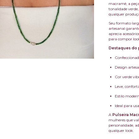
macramê, a peça 
tonalidade verde
qualquer produç
Seu formato larg
artesanal garante
aprecia acessório
para compor loo
Destaques do 
Confecciona
Design artes
Cor verde vib
Leve, confortáv
Estilo moder
Ideal para us
A
Pulseira Ma
mulheres que val
personalidade, a
qualquer look.