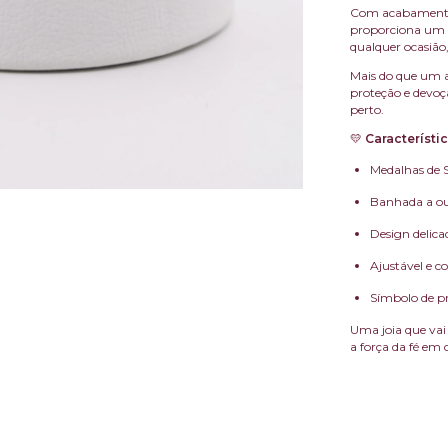
Com acabamen
proporciona um 
qualquer ocasião,
Mais do que um a
proteção e devoç
perto.
💛
Característic
Medalhas de 
Banhada a o
Design delicad
Ajustável e c
Símbolo de pr
Uma joia que vai
a força da fé em 