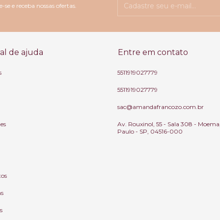
-se e receba nossas ofertas.
al de ajuda
Entre em contato
s
5511919027779
5511919027779
sac@amandafrancozo.com.br
tes
Av. Rouxinol, 55 - Sala 308 - Moema
Paulo - SP, 04516-000
tos
as
s