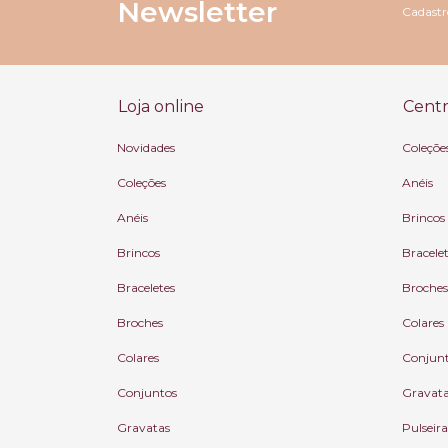
Newsletter
Cadastre
Loja online
Centr
Novidades
Coleçõe
Coleções
Anéis
Anéis
Brincos
Brincos
Bracele
Braceletes
Broches
Broches
Colares
Colares
Conjun
Conjuntos
Gravat
Gravatas
Pulseira