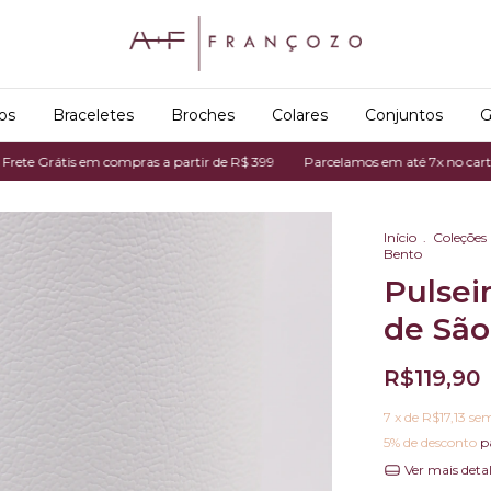
os
Braceletes
Broches
Colares
Conjuntos
G
átis em compras a partir de R$ 399
Parcelamos em até 7x no cartão de cré
Início
.
Coleções
Bento
Pulsei
de São
R$119,90
7
x de
R$17,13
sem
5% de desconto
p
Ver mais deta