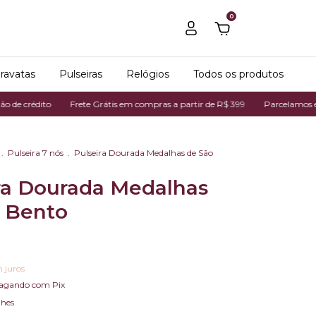
0
ravatas
Pulseiras
Relógios
Todos os produtos
dito
Frete Grátis em compras a partir de R$ 399
Parcelamos em até 7x 
.
Pulseira 7 nós
.
Pulseira Dourada Medalhas de São
ra Dourada Medalhas
 Bento
 juros
agando com Pix
lhes