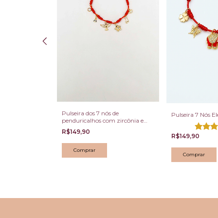
Pulseira dos 7 nós de
nós com
Pulseira 7 Nós E
penduricalhos com zircônia e
ta cravejados
cristal ( semi joia)
stais, banhados
R$149,90
(1)
R$149,90