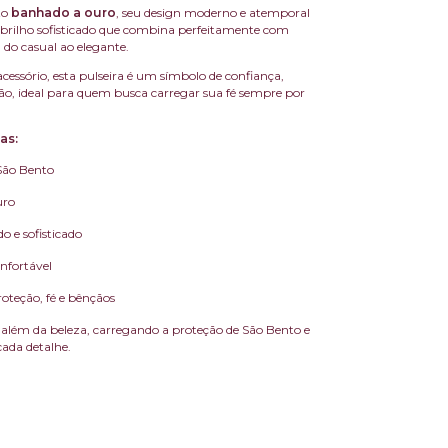
to
banhado a ouro
, seu design moderno e atemporal
brilho sofisticado que combina perfeitamente com
 do casual ao elegante.
cessório, esta pulseira é um símbolo de confiança,
ão, ideal para quem busca carregar sua fé sempre por
as:
São Bento
uro
o e sofisticado
onfortável
oteção, fé e bênçãos
 além da beleza, carregando a proteção de São Bento e
cada detalhe.