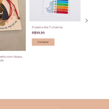
Pulseira dos 7 chakras
R$99,90
Pulseira de 7 Nó
melho com Nossa
Proteção com M
ida
Bento e Zircôni
R$149,90