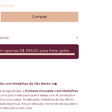
ma peça!
envio
m apenas R$ 399,00 para frete grátis
ada com Medalhas de São Bento ✨🙏
a de significado, a
Pulseira Dourada com Medalhas
 uma joia criada para quem deseja unir fé, proteção e
uma única peça. As delicadas medalhas de São Bento
ão espiritual, força e bênçãos, tornando esta pulseira
uleto para o dia a dia.