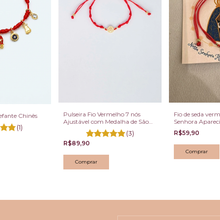
Pulseira Fio Vermelho 7 nós
Fio de seda ver
lefante Chinês
Ajustável com Medalha de São
Senhora Aparec
(1)
Bento Dourada
(3)
R$59,90
R$89,90