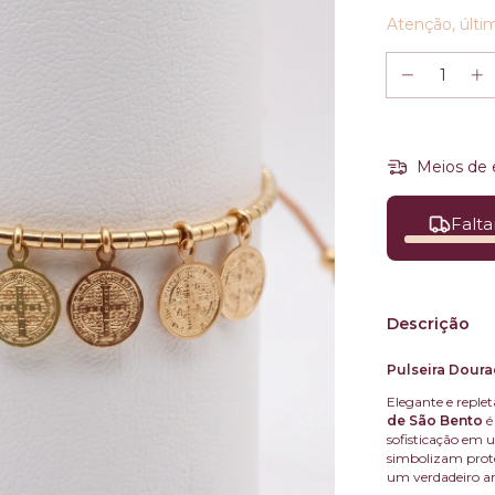
Atenção, últi
Meios de 
Falta
Descrição
Pulseira Dour
Elegante e replet
de São Bento
é
sofisticação em 
simbolizam proteç
um verdadeiro am