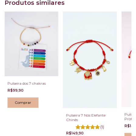
Produtos similares
Pulseira dos 7 chakras
R$99,90
Pulsei
Pulseira 7 Nós Elefante
Prote
Chinês
São Be
R$149
(1)
R$149,90