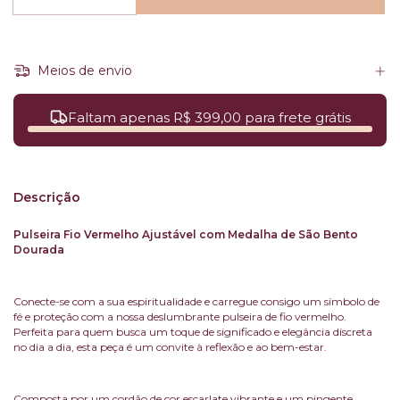
Meios de envio
Faltam apenas R$ 399,00 para frete grátis
Descrição
Pulseira Fio Vermelho Ajustável com Medalha de São Bento
Dourada
Conecte-se com a sua espiritualidade e carregue consigo um símbolo de
fé e proteção com a nossa deslumbrante pulseira de fio vermelho.
Perfeita para quem busca um toque de significado e elegância discreta
no dia a dia, esta peça é um convite à reflexão e ao bem-estar.
Composta por um cordão de cor escarlate vibrante e um pingente