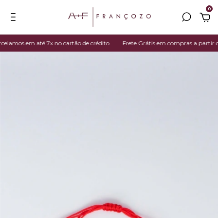
0
lamos em até 7x no cartão de crédito
Frete Grátis em compras a partir de