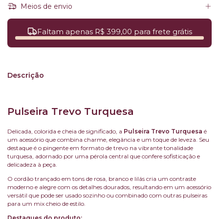
Meios de envio
Faltam apenas R$ 399,00 para frete grátis
Descrição
Pulseira Trevo Turquesa
Delicada, colorida e cheia de significado, a
Pulseira Trevo Turquesa
é
um acessório que combina charme, elegância e um toque de leveza. Seu
destaque é o pingente em formato de trevo na vibrante tonalidade
turquesa, adornado por uma pérola central que confere sofisticação e
delicadeza à peça.
O cordão trançado em tons de rosa, branco e lilás cria um contraste
moderno e alegre com os detalhes dourados, resultando em um acessório
versátil que pode ser usado sozinho ou combinado com outras pulseiras
para um mix cheio de estilo.
Destaques do produto: