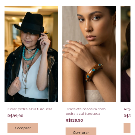
Colar pedra azul turquesa
Bracelete madeira com
Argol
pedra azul turquesa
R$99,90
R$39
R$129,90