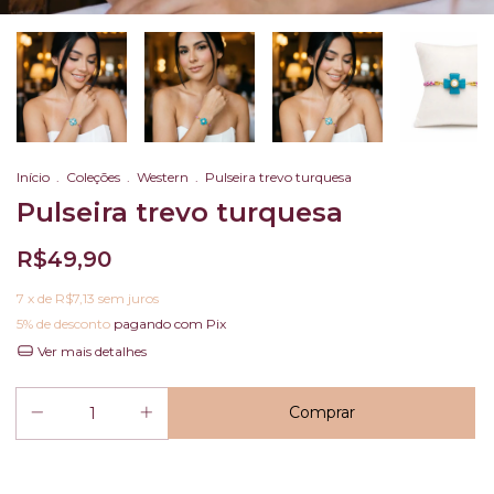
Início
.
Coleções
.
Western
.
Pulseira trevo turquesa
Pulseira trevo turquesa
R$49,90
7
x de
R$7,13
sem juros
5% de desconto
pagando com Pix
Ver mais detalhes