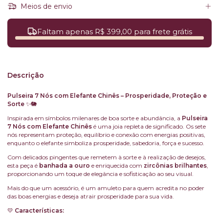
Meios de envio
Faltam apenas R$ 399,00 para frete grátis
Descrição
Pulseira 7 Nós com Elefante Chinês – Prosperidade, Proteção e
Sorte
✨🐘
Inspirada em símbolos milenares de boa sorte e abundância, a
Pulseira
7 Nós com Elefante Chinês
é uma joia repleta de significado. Os sete
nós representam proteção, equilíbrio e conexão com energias positivas,
enquanto o elefante simboliza prosperidade, sabedoria, força e sucesso.
Com delicados pingentes que remetem à sorte e à realização de desejos,
esta peça é
banhada a ouro
e enriquecida com
zircônias brilhantes
,
proporcionando um toque de elegância e sofisticação ao seu visual.
Mais do que um acessório, é um amuleto para quem acredita no poder
das boas energias e deseja atrair prosperidade para sua vida.
💛
Características: