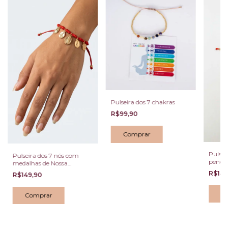
Pulseira dos 7 chakras
R$99,90
Pulsei
Pulseira dos 7 nós com
pendu
medalhas de Nossa
zircôni
Senhora Aparecida
R$149
R$149,90