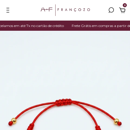
0
amos em até 7x no cartão de crédito
Frete Grátis em compras a partir de