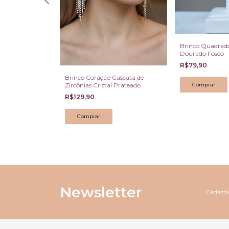
Brinco Quadrad
Dourado Fosco
R$79,90
a Ouro com
Brinco Coração Cascata de
lda
Zircônias Cristal Prateado
R$129,90
Newsletter
Cadastre