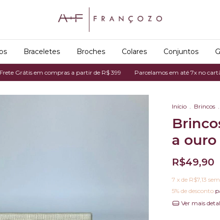
os
Braceletes
Broches
Colares
Conjuntos
G
átis em compras a partir de R$ 399
Parcelamos em até 7x no cartão de cré
Início
.
Brincos
.
Brinco
a ouro
R$49,90
7
x de
R$7,13
sem
5% de desconto
p
Ver mais deta