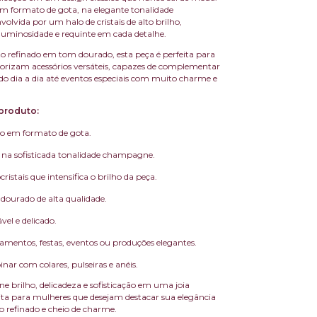
em formato de gota, na elegante tonalidade
lvida por um halo de cristais de alto brilho,
uminosidade e requinte em cada detalhe.
refinado em tom dourado, esta peça é perfeita para
orizam acessórios versáteis, capazes de complementar
do dia a dia até eventos especiais com muito charme e
produto:
co em formato de gota.
 na sofisticada tonalidade champagne.
ristais que intensifica o brilho da peça.
ourado de alta qualidade.
vel e delicado.
samentos, festas, eventos ou produções elegantes.
nar com colares, pulseiras e anéis.
e brilho, delicadeza e sofisticação em uma joia
ita para mulheres que desejam destacar sua elegância
 refinado e cheio de charme.