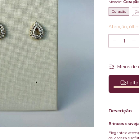
Modelo:
Coraçã
Coração
G
Atenção, últi
Meios de 
Falta
Descrição
Brincos cravej
Elegante e atem
delicadeza e sof