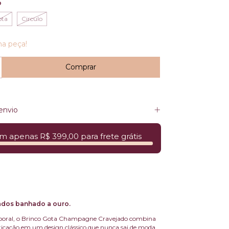
o
ota
Circulo
ma peça!
envio
m apenas R$ 399,00 para frete grátis
ados banhado a ouro.
poral, o Brinco Gota Champagne Cravejado combina
isticação em um design clássico que nunca sai de moda.