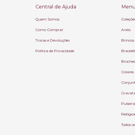
Central de Ajuda
Menu 
Quem Somos
Coleçõe
Como Comprar
Anéis
Trocas e Devoluções
Brincos
Politica de Privacidade
Bracele
Broches
Colares
Conjun
Gravat
Pulseira
Relógio
Todos o