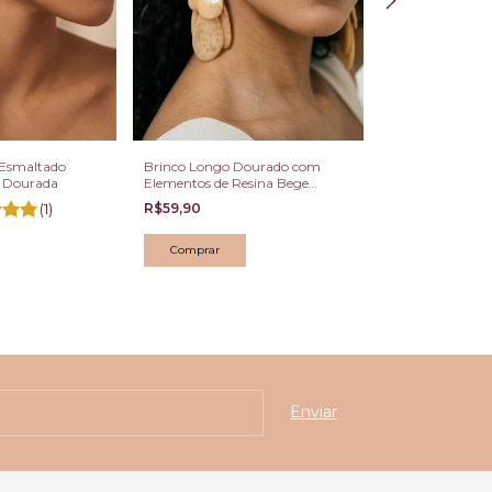
 Esmaltado
Brinco Longo Dourado com
Conjunto Colar 
 Dourada
Elementos de Resina Bege
Redondos Pavê 
Abstratos
e Ródio
(1)
R$59,90
R$142,89