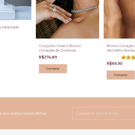
o Abaulado
Conjunto Colar e Brinco
Brinco Coração
Corações de Zircônias
Vermelho Borda
R$274,89
R$69,90
-se e receba nossas ofertas.