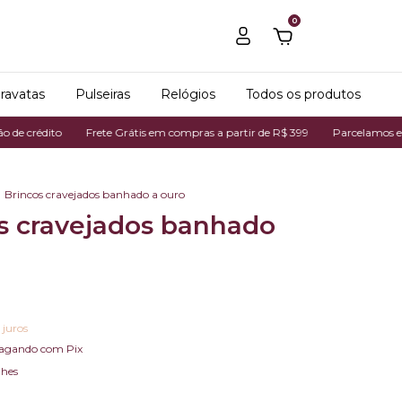
0
ravatas
Pulseiras
Relógios
Todos os produtos
dito
Frete Grátis em compras a partir de R$ 399
Parcelamos em até 7x 
Brincos cravejados banhado a ouro
s cravejados banhado
 juros
agando com Pix
lhes