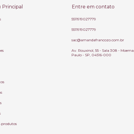
Principal
Entre em contato
s
5511919027779
5511919027779
sac@amandafrancozo.com.br
tes
Av. Rouxinol, 55 - Sala 308 - Moema
Paulo - SP, 04516-000
tos
as
s
s
s produtos