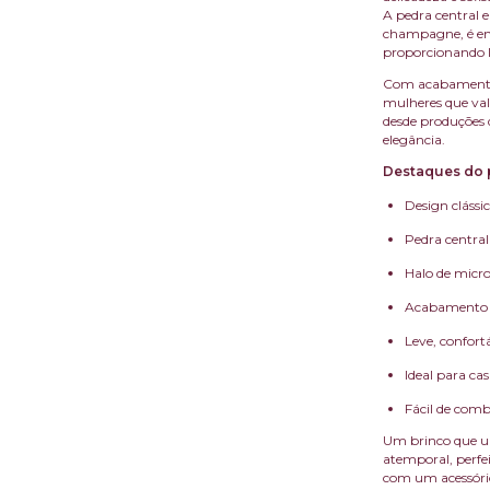
A pedra central 
champagne, é envo
proporcionando l
Com acabamento 
mulheres que val
desde produções 
elegância.
Destaques do 
Design clássi
Pedra central
Halo de microc
Acabamento d
Leve, confortá
Ideal para ca
Fácil de combi
Um brinco que un
atemporal, perfe
com um acessório