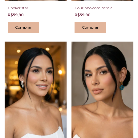
Choker star
Courinho com pérola
R$59,90
R$59,90
Comprar