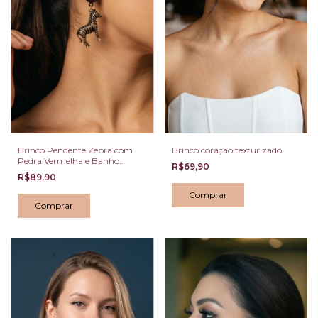
Brinco Pendente Zebra com
Brinco coração texturizado
Pedra Vermelha e Banho
R$69,90
Dourado Escuro
R$89,90