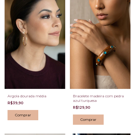
Argola dourada média
Bracelete madeira com pedra
azul turquesa
R$39,90
R$129,90