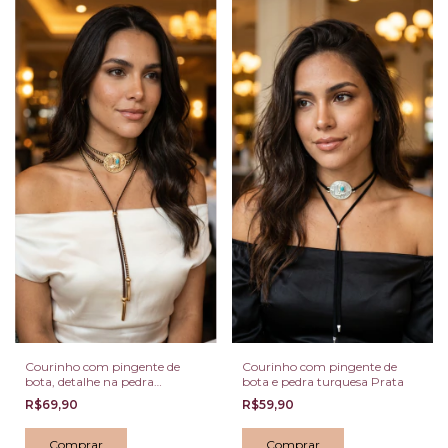
Courinho com pingente de
Courinho com pingente de
bota, detalhe na pedra
bota e pedra turquesa Prata
turquesa
R$69,90
R$59,90
Comprar