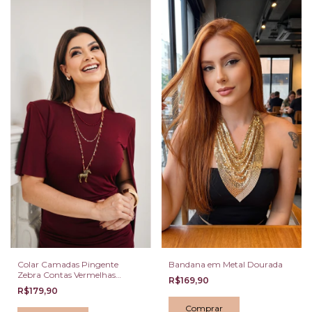
Colar Camadas Pingente
Bandana em Metal Dourada
Zebra Contas Vermelhas
R$169,90
Dourado
R$179,90