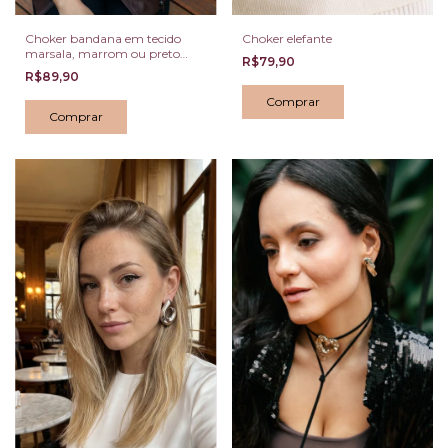
Choker bandana em tecido
Choker elefante
marsala, marrom ou preto
R$79,90
com fivela dourada
R$89,90
Comprar