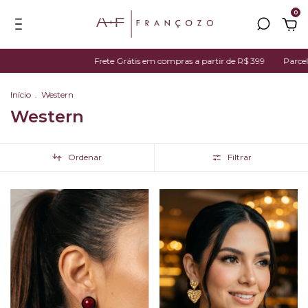
0
Frete Grátis em compras a partir de R$ 399
Parcelamos em até 7x no ca
Início
.
Western
Western
Ordenar
Filtrar